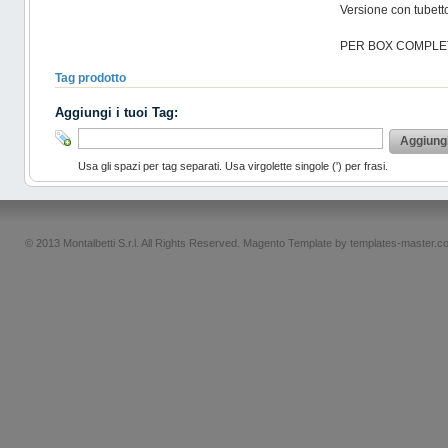
Versione con tubett
PER BOX COMPLETO
Tag prodotto
Aggiungi i tuoi Tag:
Aggiung
Usa gli spazi per tag separati. Usa virgolette singole (') per frasi.
© 2013 Montalbetti S.r.l. All Rights Reserved.
Magento Template by
templates-master.c