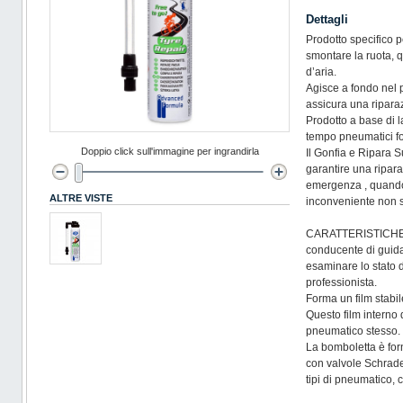
Dettagli
Prodotto specifico 
smontare la ruota, 
d’aria.
Agisce a fondo nel 
assicura una riparaz
Prodotto a base di l
tempo pneumatici fo
Doppio click sull'immagine per ingrandirla
Il Gonfia e Ripara 
garantire una ripar
emergenza , quand
ALTRE VISTE
inconveniente non s
CARATTERISTICHE: Si
conducente di guidar
esaminare lo stato 
professionista.
Forma un film stabil
Questo film interno 
pneumatico stesso.
La bomboletta è forn
con valvole Schrader
tipi di pneumatico,