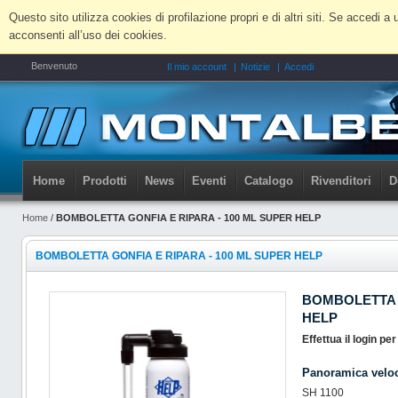
Questo sito utilizza cookies di profilazione propri e di altri siti. Se accedi
acconsenti all’uso dei cookies.
Benvenuto
Il mio account
Notizie
Accedi
Home
Prodotti
News
Eventi
Catalogo
Rivenditori
D
Home
/
BOMBOLETTA GONFIA E RIPARA - 100 ML SUPER HELP
BOMBOLETTA GONFIA E RIPARA - 100 ML SUPER HELP
BOMBOLETTA G
HELP
Effettua il login pe
Panoramica velo
SH 1100