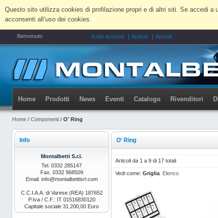
Questo sito utilizza cookies di profilazione propri e di altri siti. Se accedi
acconsenti all’uso dei cookies.
Benvenuto
Il mio account
Notizie
Accedi
Home
Prodotti
News
Eventi
Catalogo
Rivenditori
D
Home
/
Componenti
/
O' Ring
Info
O' Ring
Montalbetti S.r.l.
Articoli da 1 a 9 di 17 totali
Tel. 0332 285147
Fax. 0332 968509
Vedi come:
Griglia
Elenco
Email. info@montalbettisrl.com
C.C.I.A.A. di Varese (REA) 187652
P.Iva / C.F.: IT 01516830120
Capitale sociale 31.200,00 Euro