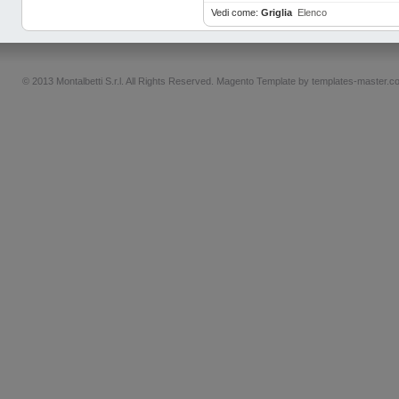
Vedi come:
Griglia
Elenco
© 2013 Montalbetti S.r.l. All Rights Reserved.
Magento Template by
templates-master.c