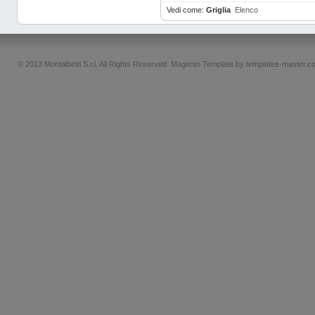
Vedi come:
Griglia
Elenco
© 2013 Montalbetti S.r.l. All Rights Reserved.
Magento Template by
templates-master.c