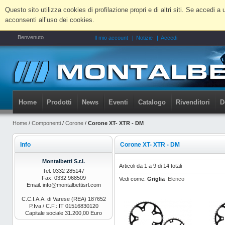
Questo sito utilizza cookies di profilazione propri e di altri siti. Se accedi
acconsenti all’uso dei cookies.
Benvenuto
Il mio account
Notizie
Accedi
Home
Prodotti
News
Eventi
Catalogo
Rivenditori
D
Home
/
Componenti
/
Corone
/
Corone XT- XTR - DM
Info
Corone XT- XTR - DM
Montalbetti S.r.l.
Articoli da 1 a 9 di 14 totali
Tel. 0332 285147
Fax. 0332 968509
Vedi come:
Griglia
Elenco
Email. info@montalbettisrl.com
C.C.I.A.A. di Varese (REA) 187652
P.Iva / C.F.: IT 01516830120
Capitale sociale 31.200,00 Euro