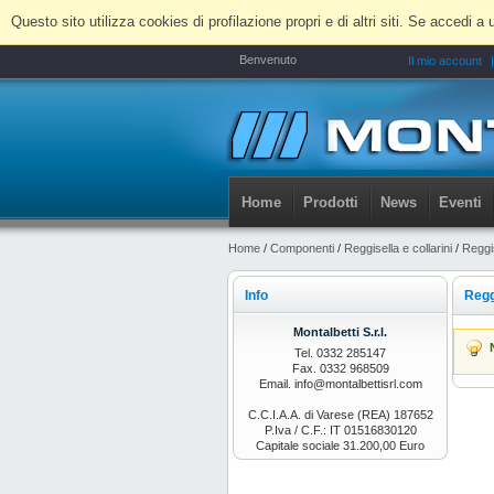
Questo sito utilizza cookies di profilazione propri e di altri siti. Se accedi
Benvenuto
Il mio account
Home
Prodotti
News
Eventi
Home
/
Componenti
/
Reggisella e collarini
/
Reggi
Info
Regg
Montalbetti S.r.l.
Tel. 0332 285147
Fax. 0332 968509
Email. info@montalbettisrl.com
C.C.I.A.A. di Varese (REA) 187652
P.Iva / C.F.: IT 01516830120
Capitale sociale 31.200,00 Euro