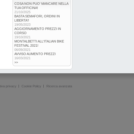
COSA NON PUO' MANCARE NELLA
TUA OFFICINA!
21/10/2025
BASTA SEMAFORI, ORDINI IN
LIBERTA'!
19/05/2023
AGGIORNAMENTO PREZZI IN
CORSO
19/10/2021
MONTALBETTI ALL'ITALIAN BIKE
FESTIVAL 2021!
06/09/2021
AVVISO AUMENTO PREZZI
16/03/2021
>>
tiva privacy
Cookie Policy
Ricerca avanzata