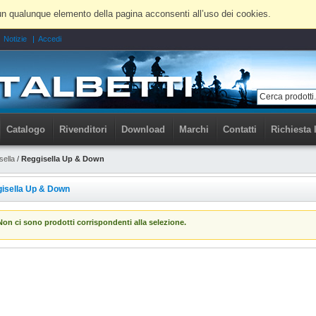
 a un qualunque elemento della pagina acconsenti all’uso dei cookies.
Notizie
Accedi
Catalogo
Rivenditori
Download
Marchi
Contatti
Richiesta 
sella
/
Reggisella Up & Down
isella Up & Down
Non ci sono prodotti corrispondenti alla selezione.