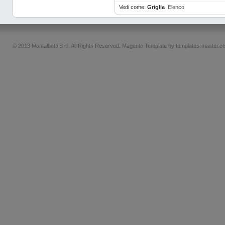
Vedi come:
Griglia
Elenco
© 2013 Montalbetti S.r.l. All Rights Reserved.
Magento Template by
templates-master.c