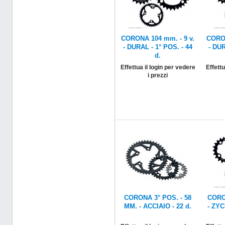
CORONA 104 mm. - 9 v.
CORON
- DURAL - 1° POS. - 44
- DUR
d.
Effettua il login per vedere
Effettu
i prezzi
CORONA 3° POS. - 58
CORON
MM. - ACCIAIO - 22 d.
- ZYC