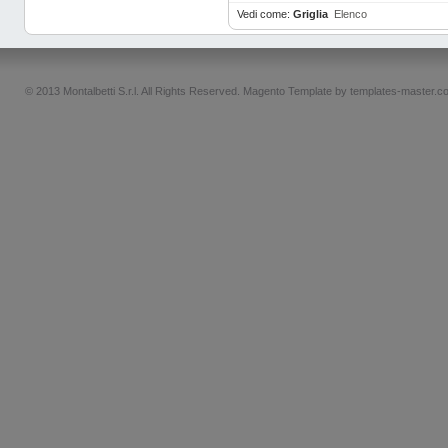
Vedi come:
Griglia
Elenco
© 2013 Montalbetti S.r.l. All Rights Reserved.
Magento Template by
templates-master.c