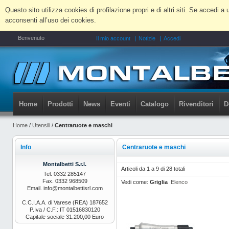
Questo sito utilizza cookies di profilazione propri e di altri siti. Se accedi
acconsenti all’uso dei cookies.
Benvenuto
Il mio account
Notizie
Accedi
Home
Prodotti
News
Eventi
Catalogo
Rivenditori
D
Home
/
Utensili
/
Centraruote e maschi
Info
Centraruote e maschi
Montalbetti S.r.l.
Articoli da 1 a 9 di 28 totali
Tel. 0332 285147
Fax. 0332 968509
Vedi come:
Griglia
Elenco
Email. info@montalbettisrl.com
C.C.I.A.A. di Varese (REA) 187652
P.Iva / C.F.: IT 01516830120
Capitale sociale 31.200,00 Euro