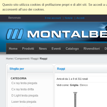
Questo sito utilizza cookies di profilazione propri e di altri siti. Se accedi
acconsenti all’uso dei cookies.
Benvenuto
Il mio account
Notizie
Accedi
Home
Prodotti
News
Eventi
Catalogo
Rivenditori
D
Home
/
Componenti
/
Raggi
/
Raggi
Sfoglia per
Raggi
CATEGORIA
Articoli da 1 a 9 di 311 totali
Cx ray testa piegata
Vedi come:
Griglia
Elenco
Cx ray testa dritta
D Light testa piegata
Laser testa piegata