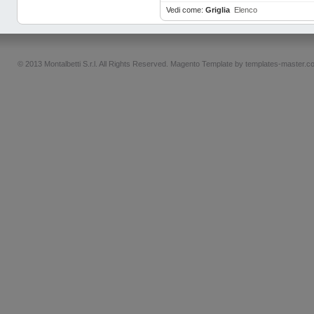
Vedi come:
Griglia
Elenco
© 2013 Montalbetti S.r.l. All Rights Reserved.
Magento Template by
templates-master.c