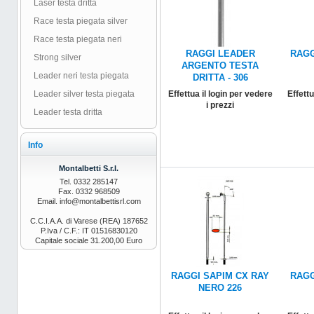
Laser testa dritta
Race testa piegata silver
Race testa piegata neri
RAGGI LEADER
RAGG
Strong silver
ARGENTO TESTA
Leader neri testa piegata
DRITTA - 306
Leader silver testa piegata
Effettua il login per vedere
Effettu
i prezzi
Leader testa dritta
Info
Montalbetti S.r.l.
Tel. 0332 285147
Fax. 0332 968509
Email. info@montalbettisrl.com
C.C.I.A.A. di Varese (REA) 187652
P.Iva / C.F.: IT 01516830120
Capitale sociale 31.200,00 Euro
RAGGI SAPIM CX RAY
RAGG
NERO 226