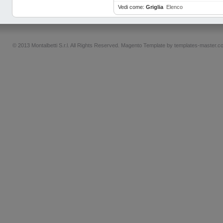
Vedi come:
Griglia
Elenco
© 2013 Montalbetti S.r.l. All Rights Reserved.
Magento Template by
templates-master.c