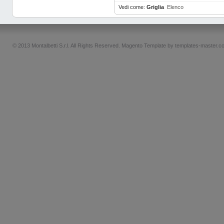
Vedi come:
Griglia
Elenco
© 2013 Montalbetti S.r.l. All Rights Reserved.
Magento Template by
templates-master.c