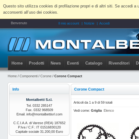
Questo sito utilizza cookies di profilazione propri e di altri siti. Se accedi
acconsenti all’uso dei cookies.
Benvenuto
Il mio account
Notizie
Accedi
Home
Prodotti
News
Eventi
Catalogo
Rivenditori
D
Home
/
Componenti
/
Corone
/
Corone Compact
Info
Corone Compact
Montalbetti S.r.l.
Articoli da 1 a 9 di 59 totali
Tel. 0332 285147
Fax. 0332 968509
Vedi come:
Griglia
Elenco
Email. info@montalbettisrl.com
C.C.I.A.A. di Varese (REA) 187652
P.Iva / C.F.: IT 01516830120
Capitale sociale 31.200,00 Euro