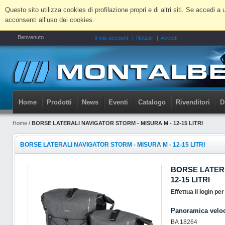
Questo sito utilizza cookies di profilazione propri e di altri siti. Se accedi
acconsenti all’uso dei cookies.
Benvenuto
Il mio account
Notizie
Accedi
Home
Prodotti
News
Eventi
Catalogo
Rivenditori
D
Home
/
BORSE LATERALI NAVIGATOR STORM - MISURA M - 12-15 LITRI
BORSE LATERALI NAVIGATOR STORM - MISURA M - 12-15 LITRI
BORSE LATERA
12-15 LITRI
Effettua il login pe
Panoramica velo
BA 18264