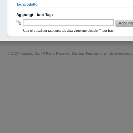
Tag prodotto
Aggiungi i tuoi Tag:
Aggiung
Usa gli spazi per tag separati. Usa virgolette singole (') per frasi.
© 2013 Montalbetti S.r.l. All Rights Reserved.
Magento Template by
templates-master.c