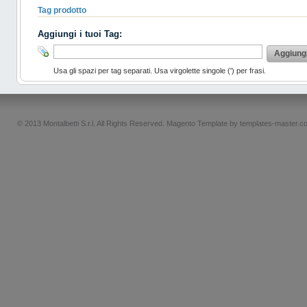
Tag prodotto
Aggiungi i tuoi Tag:
Aggiung
Usa gli spazi per tag separati. Usa virgolette singole (') per frasi.
© 2013 Montalbetti S.r.l. All Rights Reserved.
Magento Template by
templates-master.c