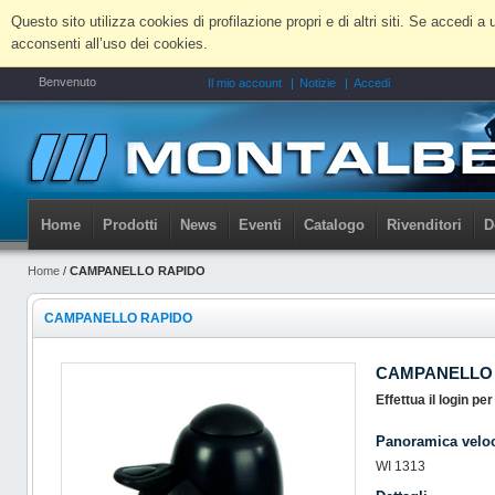
Questo sito utilizza cookies di profilazione propri e di altri siti. Se accedi
acconsenti all’uso dei cookies.
Benvenuto
Il mio account
Notizie
Accedi
Home
Prodotti
News
Eventi
Catalogo
Rivenditori
D
Home
/
CAMPANELLO RAPIDO
CAMPANELLO RAPIDO
CAMPANELLO
Effettua il login pe
Panoramica velo
WI 1313