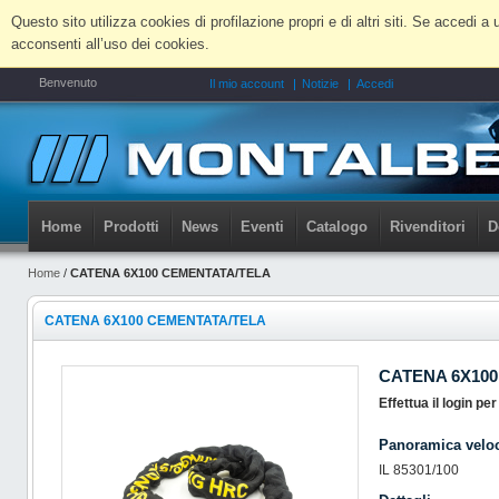
Questo sito utilizza cookies di profilazione propri e di altri siti. Se accedi
acconsenti all’uso dei cookies.
Benvenuto
Il mio account
Notizie
Accedi
Home
Prodotti
News
Eventi
Catalogo
Rivenditori
D
Home
/
CATENA 6X100 CEMENTATA/TELA
CATENA 6X100 CEMENTATA/TELA
CATENA 6X10
Effettua il login pe
Panoramica velo
IL 85301/100