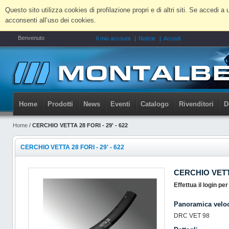
Questo sito utilizza cookies di profilazione propri e di altri siti. Se accedi
acconsenti all’uso dei cookies.
Benvenuto
Il mio account
Notizie
Accedi
Home
Prodotti
News
Eventi
Catalogo
Rivenditori
D
Home
/
CERCHIO VETTA 28 FORI - 29' - 622
CERCHIO VETTA 28 FORI - 29' - 622
CERCHIO VETTA 
Effettua il login pe
Panoramica velo
DRC VET 98