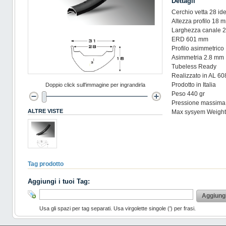
Dettagli
Cerchio vetta 28 id
Altezza profilo 18 
Larghezza canale 
ERD 601 mm
Profilo asimmetrico
Asimmetria 2.8 mm
Tubeless Ready
Realizzato in AL 60
Prodotto in Italia
Doppio click sull'immagine per ingrandirla
Peso 440 gr
Pressione massima 
ALTRE VISTE
Max sysyem Weight:
Tag prodotto
Aggiungi i tuoi Tag:
Aggiung
Usa gli spazi per tag separati. Usa virgolette singole (') per frasi.