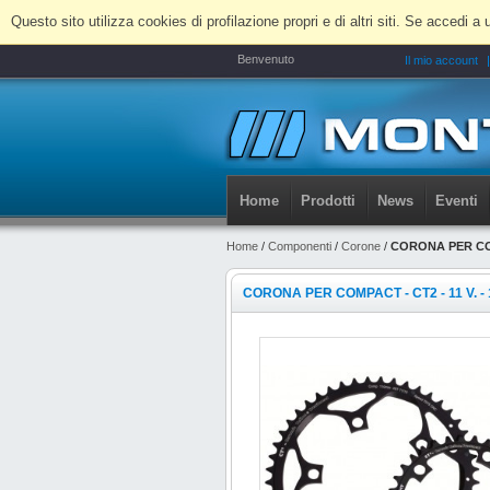
Questo sito utilizza cookies di profilazione propri e di altri siti. Se accedi
Benvenuto
Il mio account
Home
Prodotti
News
Eventi
Home
/
Componenti
/
Corone
/
CORONA PER COMP
CORONA PER COMPACT - CT2 - 11 V. - 