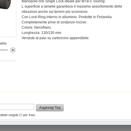
Manopole Rib Single Lock ideale per MTB o Touring
L superficie a lamelle garantisce il massimo assorbimento delle
vibrazioni anche sui terreni più sconnessi.
Con Lock-Ring interno in alluminio. Prodotte in Finlandia
Completamente prive di sostanze nocive.
Colore: Nero/Nero
Lunghezza: 130/130 mm.
Vendute al paio su cartoncino appendibile.
dirla
Aggiungi Tag
lette singole (') per frasi.