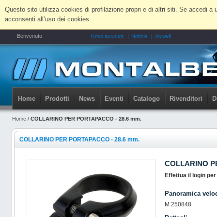
Questo sito utilizza cookies di profilazione propri e di altri siti. Se accedi
acconsenti all’uso dei cookies.
Benvenuto
Il mio account
Notizie
Accedi
Home
Prodotti
News
Eventi
Catalogo
Rivenditori
D
Home
/
COLLARINO PER PORTAPACCO - 28.6 mm.
COLLARINO PER PORTAPACCO - 28.6 mm.
COLLARINO PE
Effettua il login pe
Panoramica velo
M 250848