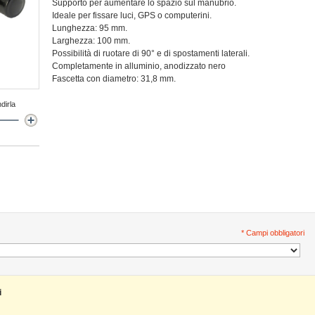
Supporto per aumentare lo spazio sul manubrio.
Ideale per fissare luci, GPS o computerini.
Lunghezza: 95 mm.
Larghezza: 100 mm.
Possibilità di ruotare di 90° e di spostamenti laterali.
Completamente in alluminio, anodizzato nero
Fascetta con diametro: 31,8 mm.
dirla
* Campi obbligatori
i