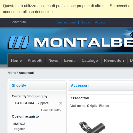
Questo sito utilizza cookies di profilazione propri e di altri siti. Se accedi
acconsenti all’uso dei cookies.
Benvenuto
Il mio account
Notizie
Accedi
Home
Prodotti
News
Eventi
Catalogo
Rivenditori
D
Home
/
Accessori
Shop By
Accessori
Currently Shopping by:
7 Prodotto/I
CATEGORIA:
Supporti
Vedi come:
Griglia
Elenco
Cancella tutto
Opzioni acquisto
MARCA
Ergotec