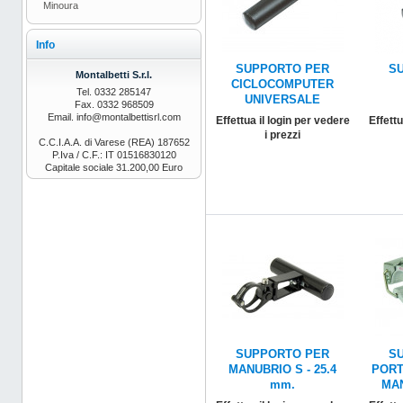
Minoura
Info
SUPPORTO PER
S
Montalbetti S.r.l.
CICLOCOMPUTER
Tel. 0332 285147
UNIVERSALE
Fax. 0332 968509
Email. info@montalbettisrl.com
Effettua il login per vedere
Effettu
i prezzi
C.C.I.A.A. di Varese (REA) 187652
P.Iva / C.F.: IT 01516830120
Capitale sociale 31.200,00 Euro
SUPPORTO PER
S
MANUBRIO S - 25.4
PORT
mm.
MAN