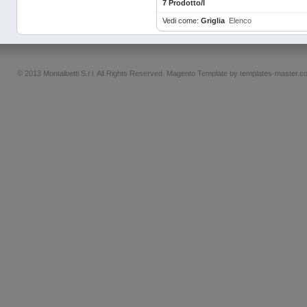
7 Prodotto/I
Vedi come:
Griglia
Elenco
© 2013 Montalbetti S.r.l. All Rights Reserved.
Magento Template by
templates-master.c