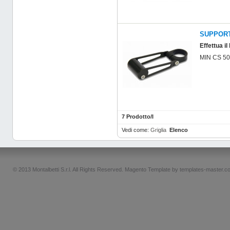
SUPPOR
Effettua il
MIN CS 5
7 Prodotto/I
Vedi come:
Griglia
Elenco
© 2013 Montalbetti S.r.l. All Rights Reserved.
Magento Template by
templates-master.c