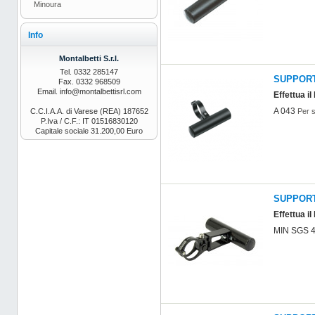
Minoura
Info
Montalbetti S.r.l.
Tel. 0332 285147
SUPPOR
Fax. 0332 968509
Email. info@montalbettisrl.com
Effettua il
A 043
C.C.I.A.A. di Varese (REA) 187652
Per s
P.Iva / C.F.: IT 01516830120
Capitale sociale 31.200,00 Euro
SUPPORT
Effettua il
MIN SGS 