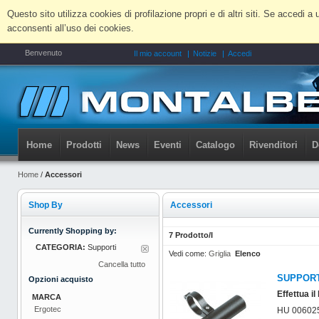
Questo sito utilizza cookies di profilazione propri e di altri siti. Se accedi
acconsenti all’uso dei cookies.
Benvenuto
Il mio account
Notizie
Accedi
Home
Prodotti
News
Eventi
Catalogo
Rivenditori
D
Home
/
Accessori
Shop By
Accessori
Currently Shopping by:
7 Prodotto/I
CATEGORIA:
Supporti
Vedi come:
Griglia
Elenco
Cancella tutto
SUPPORT
Opzioni acquisto
Effettua il
MARCA
Ergotec
HU 00602