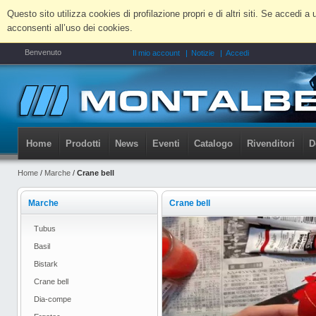
Questo sito utilizza cookies di profilazione propri e di altri siti. Se accedi
acconsenti all’uso dei cookies.
Benvenuto
Il mio account
Notizie
Accedi
Home
Prodotti
News
Eventi
Catalogo
Rivenditori
D
Home
/
Marche
/
Crane bell
Marche
Crane bell
Tubus
Basil
Bistark
Crane bell
Dia-compe