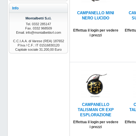
Info
CAMPANELLO MINI
CA
NERO LUCIDO
S
Montalbetti S.r.l.
Tel. 0332 285147
Fax. 0332 968509
Effettua il login per vedere
Effettu
Email. info@montalbettisrl.com
i prezzi
C.C.I.A.A. di Varese (REA) 187652
P.Iva / C.F.: IT 01516830120
Capitale sociale 31.200,00 Euro
CAMPANELLO
TALISMAN CR EXP
TA
ESPLORAZIONE
Effettua il login per vedere
Effettu
i prezzi