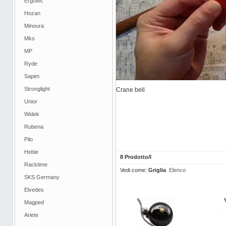
Ergotec
Hozan
Minoura
Mks
MP
Ryde
Sapim
Stronglight
Crane bell
Unior
Widek
Rubena
Pilo
Hebie
8 Prodotto/I
Racktime
Vedi come:
Griglia
Elenco
SKS Germany
Elvedes
Magped
Ariete