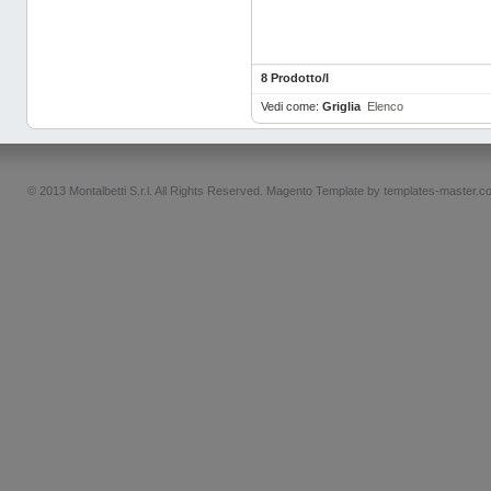
8 Prodotto/I
Vedi come:
Griglia
Elenco
© 2013 Montalbetti S.r.l. All Rights Reserved.
Magento Template by
templates-master.c