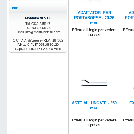
Info
ADATTATORI PER
AD
PORTABORSE - 20-26
PORT
Montalbetti S.r.l.
mm.
Tel. 0332 285147
Fax. 0332 968509
Effettua il login per vedere
Effettu
Email. info@montalbettisrl.com
i prezzi
C.C.I.A.A. di Varese (REA) 187652
P.Iva / C.F.: IT 01516830120
Capitale sociale 31.200,00 Euro
ASTE ALLUNGATE - 350
E
mm.
Effettua il login per vedere
Effettu
i prezzi