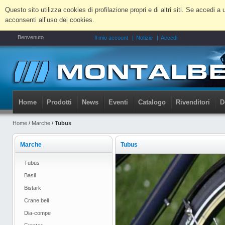
Questo sito utilizza cookies di profilazione propri e di altri siti. Se accedi
acconsenti all’uso dei cookies.
Benvenuto
Il mio account
Notizie
Accedi
Home
Prodotti
News
Eventi
Catalogo
Rivenditori
D
Home
/
Marche
/
Tubus
Marche
Tubus
Tubus
Basil
Bistark
Crane bell
Dia-compe