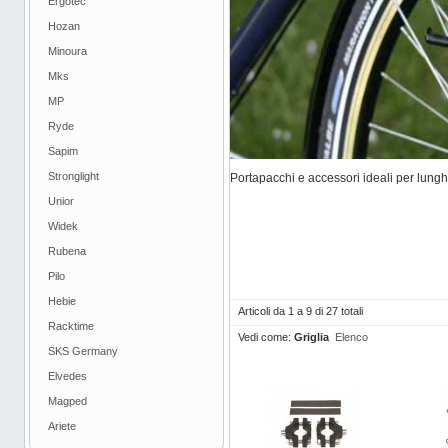
Ergotec
Hozan
Minoura
Mks
MP
Ryde
Sapim
Stronglight
Portapacchi e accessori ideali per lunghi
Unior
Widek
Rubena
Pilo
Hebie
Articoli da 1 a 9 di 27 totali
Racktime
Vedi come:
Griglia
Elenco
SKS Germany
Elvedes
Magped
Ariete