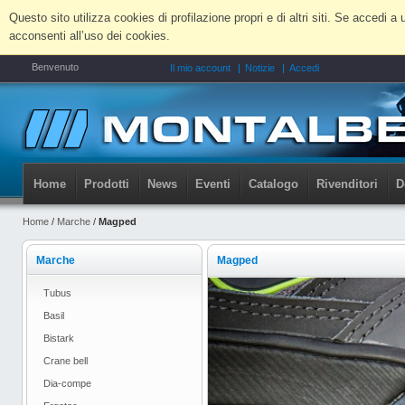
Questo sito utilizza cookies di profilazione propri e di altri siti. Se accedi
acconsenti all’uso dei cookies.
Benvenuto
Il mio account
Notizie
Accedi
Home
Prodotti
News
Eventi
Catalogo
Rivenditori
D
Home
/
Marche
/
Magped
Marche
Magped
Tubus
Basil
Bistark
Crane bell
Dia-compe