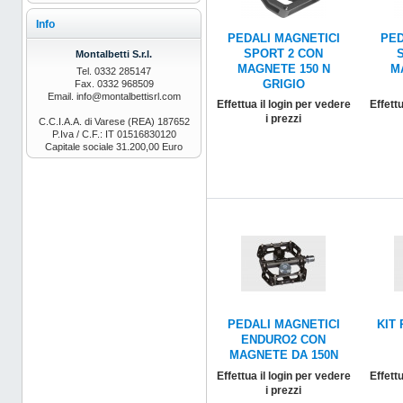
Info
PEDALI MAGNETICI
PED
SPORT 2 CON
Montalbetti S.r.l.
MAGNETE 150 N
M
Tel. 0332 285147
Fax. 0332 968509
GRIGIO
Email. info@montalbettisrl.com
Effettua il login per vedere
Effettu
i prezzi
C.C.I.A.A. di Varese (REA) 187652
P.Iva / C.F.: IT 01516830120
Capitale sociale 31.200,00 Euro
PEDALI MAGNETICI
KIT 
ENDURO2 CON
MAGNETE DA 150N
Effettua il login per vedere
Effettu
i prezzi