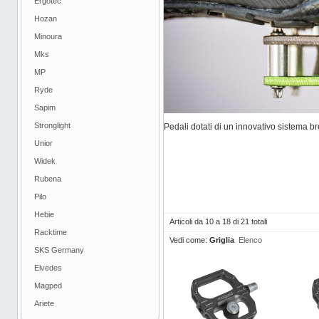
Ergotec
Hozan
Minoura
Mks
MP
Ryde
Sapim
Stronglight
Pedali dotati di un innovativo sistema b
Unior
Widek
Rubena
Pilo
Hebie
Articoli da 10 a 18 di 21 totali
Racktime
Vedi come:
Griglia
Elenco
SKS Germany
Elvedes
Magped
Ariete